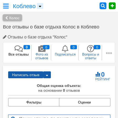
Коблево
Колос
Все отзывы о базе отдыха Колос в Коблево
Отзывы о базе отдыха "Колос"
0
0
0
0
Все отзывы
Фото из
Подписаться
Вопросы и
отзывов
ответы
0
0
0
0
Плюсы и
Рекомендации
Был в этом
Собираюсь
0
Написать отзыв
минусы
месте
сюда
РЕЙТИНГ
0
Общая оценка объекта:
Сейчас здесь
на основании
Я
0
отзывов
представитель
Фильтры
Оценки