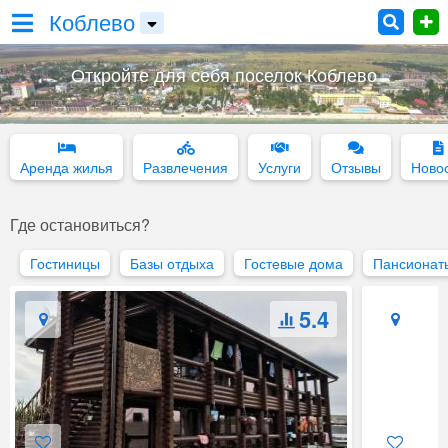
Коблево
Откройте для себя поселок Коблево
Аренда жилья
Развлечения
Услуги
Отзывы
Ново
Где остановиться?
Гостиницы
Базы отдыха
Гостевые дома
Пансионат
5.4