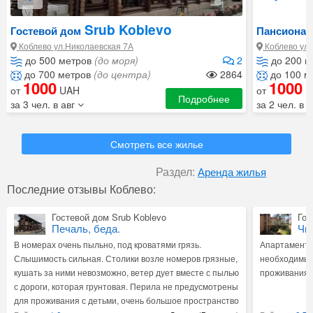
Srub Koblevo
Гостевой дом
Пансионат
Коблево ул.Николаевская 7А
Коблево ул.
до 500 метров
(до моря)
2
до 200 м
до 700 метров
(до центра)
2864
до 100 м
1000
1000
от
UAH
от
U
Подробнее
за 3 чел. в авг
за 2 чел. в 
Смотреть все жилье
Раздел:
Аренда жилья
Последние отзывы Коблево:
Гостевой дом Srub Koblevo
Гос
Печаль, беда.
Чи
В номерах очень пыльно, под кроватями грязь.
Апартаменты
Слышимость сильная. Столики возле номеров грязные,
необходимым
кушать за ними невозможно, ветер дует вместе с пылью
проживания 
с дороги, которая грунтовая. Перила не предусмотрены
для проживания с детьми, очень большое пространство