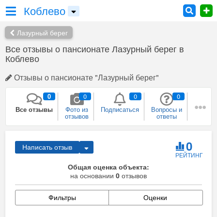
Коблево
Лазурный берег
Все отзывы о пансионате Лазурный берег в
Коблево
Отзывы о пансионате "Лазурный берег"
0
0
0
0
Все отзывы
Фото из
Подписаться
Вопросы и
отзывов
ответы
0
0
0
0
Плюсы и
Рекомендации
Был в этом
Собираюсь
0
Написать отзыв
минусы
месте
сюда
РЕЙТИНГ
0
Общая оценка объекта:
Сейчас здесь
на основании
Я
0
отзывов
представитель
Фильтры
Оценки